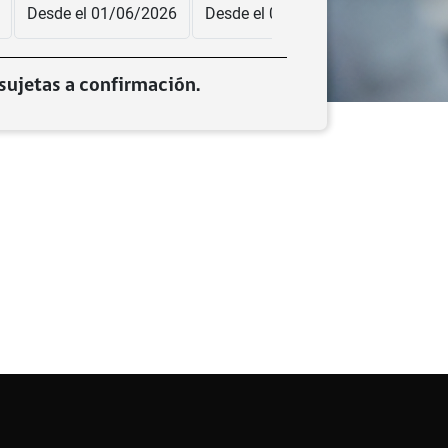
Desde el 01/06/2026
Desde el 01/07/2026
Desde el
sujetas a confirmación.